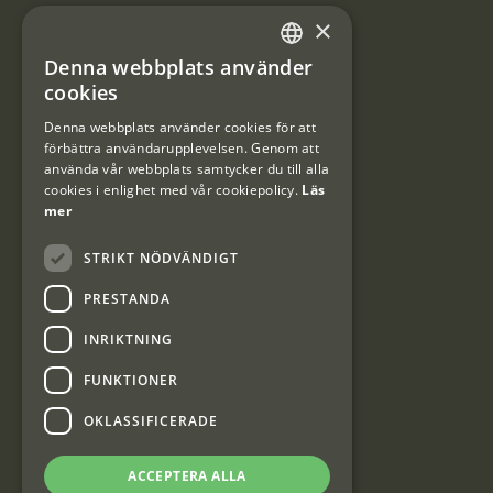
×
Integritetspolicy
Denna webbplats använder
SWEDISH
Användarvillkor
cookies
DANISH
Denna webbplats använder cookies för att
#Interjaktfamily
förbättra användarupplevelsen. Genom att
använda vår webbplats samtycker du till alla
cookies i enlighet med vår cookiepolicy.
Läs
mer
Kundklubb
STRIKT NÖDVÄNDIGT
Information om kundklubben.
PRESTANDA
INRIKTNING
FUNKTIONER
Interjakt SE
OKLASSIFICERADE
ACCEPTERA ALLA
Interjakt Sweden AB, Årjäng