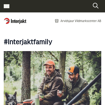
Interjakt SE
Arvidsjaur Vildmarkscenter AB
Hoppa till innehåll
#Interjaktfamily