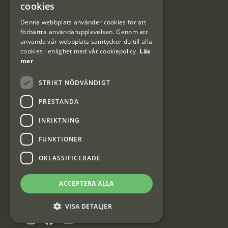
Användarvillkor
cookies
DANISH
Denna webbplats använder cookies för att
#Interjaktfamily
förbättra användarupplevelsen. Genom att
använda vår webbplats samtycker du till alla
cookies i enlighet med vår cookiepolicy.
Läs
mer
Kundklubb
STRIKT NÖDVÄNDIGT
Information om kundklubben.
PRESTANDA
INRIKTNING
FUNKTIONER
OKLASSIFICERADE
Interjakt SE
ACCEPTERA ALLA
Interjakt Sweden AB, Årjäng
Org: 553222-3915
VISA DETALJER