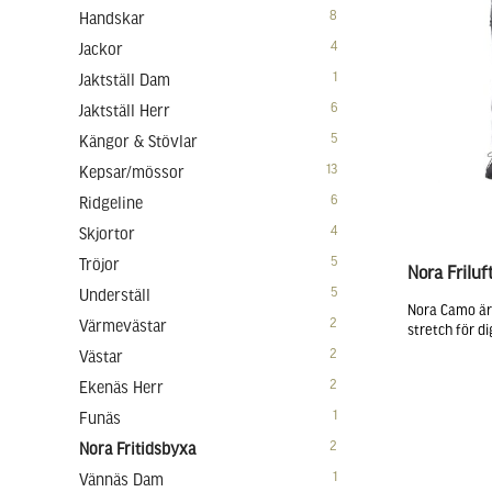
8
Handskar
4
Jackor
1
Jaktställ Dam
6
Jaktställ Herr
5
Kängor & Stövlar
13
Kepsar/mössor
6
Ridgeline
4
Skjortor
5
Tröjor
Nora Frilu
5
Underställ
Nora Camo är 
2
Värmevästar
stretch för dig
2
Västar
2
Ekenäs Herr
1
Funäs
2
Nora Fritidsbyxa
1
Vännäs Dam