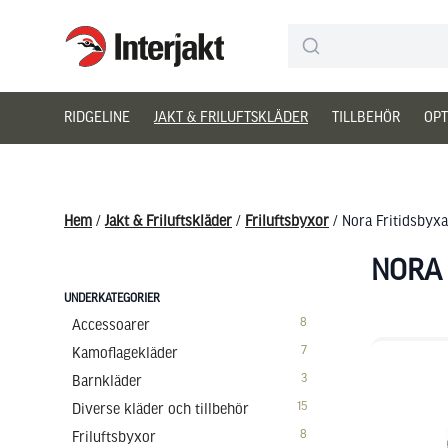
Interjakt SE
Hoppa till innehåll
RIDGELINE
JAKT & FRILUFTSKLÄDER
TILLBEHÖR
OPT
Hem
/
Jakt & Friluftskläder
/
Friluftsbyxor
/ Nora Fritidsbyxa
NORA 
UNDERKATEGORIER
8
Accessoarer
7
Kamoflagekläder
3
Barnkläder
15
Diverse kläder och tillbehör
8
Friluftsbyxor