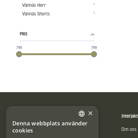
1
Vännäs Herr
1
Vännäs Shorts
PRIS
799
799
Sidfot
×
Produkter
Interjakt
Denna webbplats använder
SWEDISH
cookies
Vännäs Friluftbyxa
Om oss
DANISH