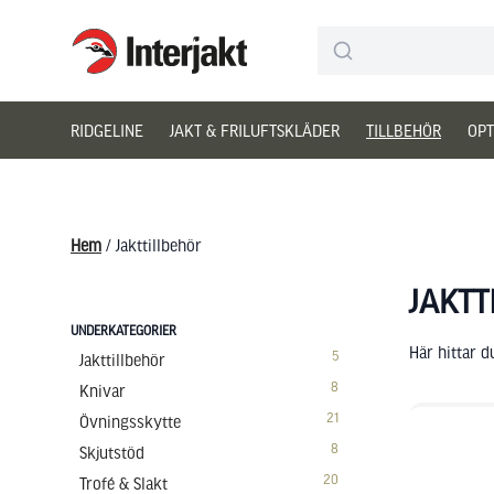
Interjakt SE
Hoppa till innehåll
RIDGELINE
JAKT & FRILUFTSKLÄDER
TILLBEHÖR
OPT
Hem
/ Jakttillbehör
JAKTT
UNDERKATEGORIER
Här hittar d
5
Jakttillbehör
8
Knivar
21
Övningsskytte
8
Skjutstöd
20
Trofé & Slakt