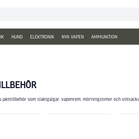
IK
HUND
ELEKTRONIK
NYA VAPEN
AMMUNITION
ILLBEHÖR
u jakttillbehör som slaktgalgar, vapenrem, mörningstimer och viltsäckar 