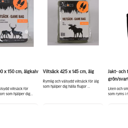
00 x 150 cm, älgkalv
Viltsäck 425 x 145 cm, älg
Jakt- och 
grön/svar
Rymlig och välsydd viltsäck för älg
som hjälper dig hålla flugor ...
lsydd viltsäck för
Liten och sm
ort som hjälper dig...
som ryms i nä