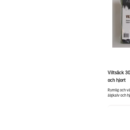
Viltsäck 3
och hjort
Rymlig och vä
älgkalv och hj