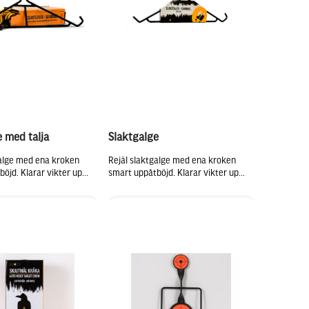
e med talja
Slaktgalge
galge med ena kroken
Rejäl slaktgalge med ena kroken
öjd. Klarar vikter up...
smart uppåtböjd. Klarar vikter up...