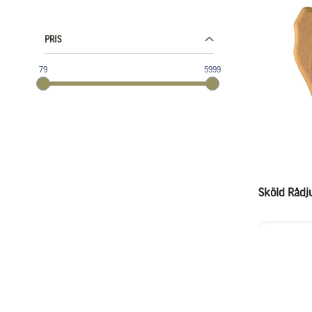
PRIS
79
5999
Sköld Rådj