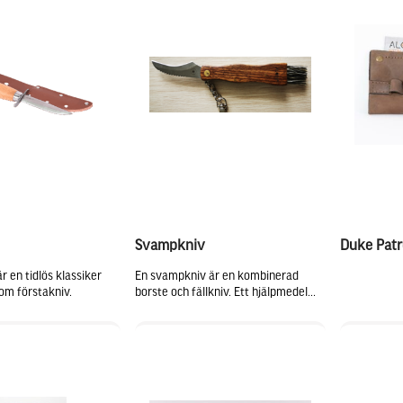
Svampkniv
Duke Patr
r en tidlös klassiker
En svampkniv är en kombinerad
om förstakniv.
borste och fällkniv. Ett hjälpmedel...