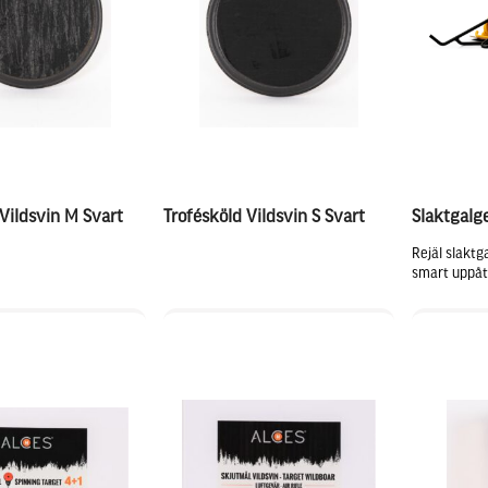
 Vildsvin M Svart
Trofésköld Vildsvin S Svart
Slaktgalg
Rejäl slakt
smart uppåtb