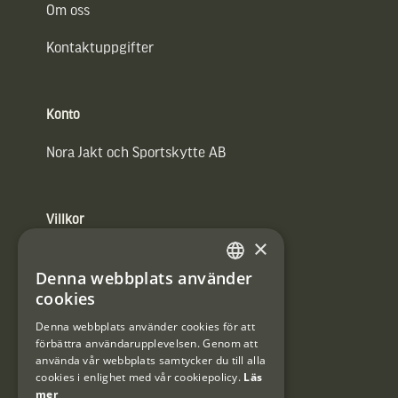
Om oss
Kontaktuppgifter
Konto
Nora Jakt och Sportskytte AB
Villkor
×
Integritetspolicy
Denna webbplats använder
SWEDISH
Användarvillkor
cookies
DANISH
Denna webbplats använder cookies för att
#Interjaktfamily
förbättra användarupplevelsen. Genom att
använda vår webbplats samtycker du till alla
cookies i enlighet med vår cookiepolicy.
Läs
mer