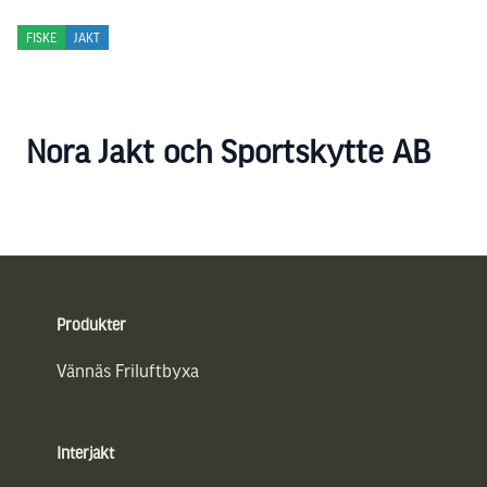
FISKE
JAKT
Nora Jakt och Sportskytte AB
Sidfot
Produkter
Vännäs Friluftbyxa
Interjakt