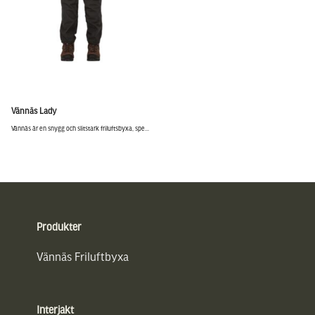
Vännäs Lady
Vännäs är en snygg och slitstark friluftsbyxa, spe...
Sidfot
Produkter
Vännäs Friluftbyxa
Interjakt