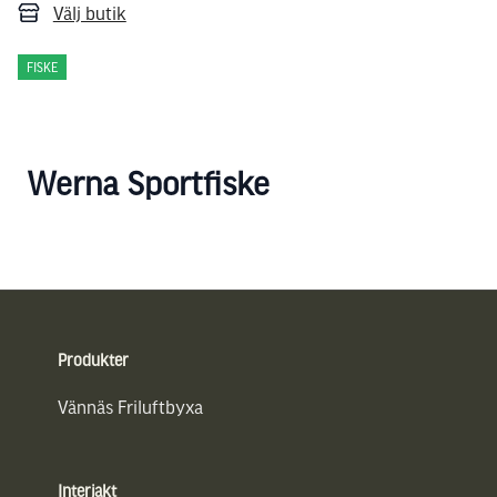
Välj butik
FISKE
Werna Sportfiske
Sidfot
Produkter
Vännäs Friluftbyxa
Interjakt