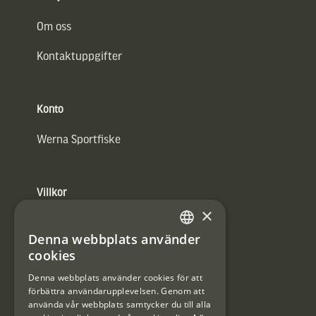
Om oss
Kontaktuppgifter
Konto
Werna Sportfiske
Villkor
×
Integritetspolicy
Denna webbplats använder
SWEDISH
Användarvillkor
cookies
DANISH
Denna webbplats använder cookies för att
#Interjaktfamily
förbättra användarupplevelsen. Genom att
använda vår webbplats samtycker du till alla