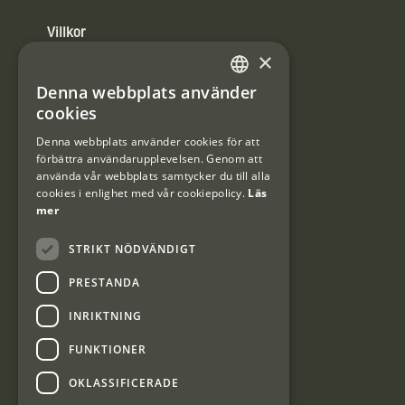
Villkor
×
Integritetspolicy
Denna webbplats använder
SWEDISH
cookies
Användarvillkor
DANISH
Denna webbplats använder cookies för att
#Interjaktfamily
förbättra användarupplevelsen. Genom att
använda vår webbplats samtycker du till alla
cookies i enlighet med vår cookiepolicy.
Läs
mer
Kundklubb
STRIKT NÖDVÄNDIGT
Information om kundklubben.
PRESTANDA
INRIKTNING
FUNKTIONER
OKLASSIFICERADE
Interjakt SE