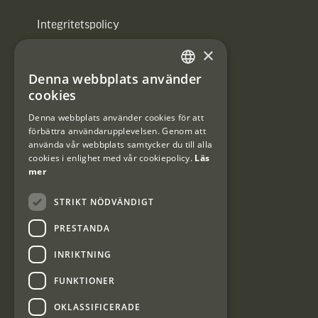
Integritetspolicy
×
Användarvillkor
Denna webbplats använder
#Interjaktfamily
SWEDISH
cookies
DANISH
Denna webbplats använder cookies för att
förbättra användarupplevelsen. Genom att
Kundklubb
använda vår webbplats samtycker du till alla
cookies i enlighet med vår cookiepolicy.
Läs
Information om kundklubben.
mer
STRIKT NÖDVÄNDIGT
PRESTANDA
INRIKTNING
Interjakt SE
FUNKTIONER
OKLASSIFICERADE
Interjakt Sweden AB, Årjäng