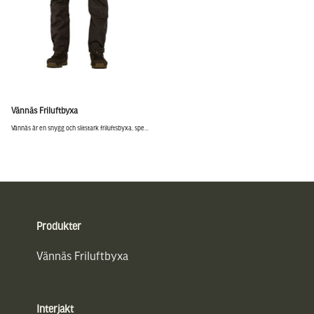
Vännäs Friluftbyxa
Vännäs är en snygg och slitstark friluftsbyxa, spe...
Sidfot
Produkter
Vännäs Friluftbyxa
Interjakt