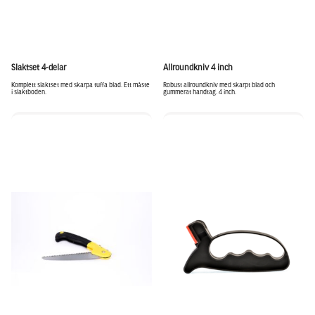
Slaktset 4-delar
Allroundkniv 4 inch
Komplett slaktset med skarpa tuffa blad. Ett måste
Robust allroundkniv med skarpt blad och
i slaktboden.
gummerat handtag. 4 inch.