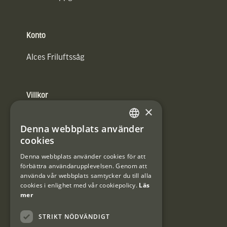
Konto
Alces Friluftssåg
Villkor
×
Integritetspolicy
Denna webbplats använder
SWEDISH
Användarvillkor
cookies
DANISH
Denna webbplats använder cookies för att
#Interjaktfamily
förbättra användarupplevelsen. Genom att
använda vår webbplats samtycker du till alla
cookies i enlighet med vår cookiepolicy.
Läs
mer
Kundklubb
STRIKT NÖDVÄNDIGT
Information om kundklubben.