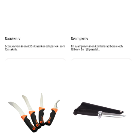
Scoutkniv
Svampkniv
Scoutkniven är en tidlös klassiker och perfekt som
En svampkniv är en kombinerad borste och
förstakniv.
fällkniv. Ett hjälpmedel...