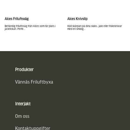
Alces Friluftssåg
Alces Knivslip
Behändig friluftssåg från Alces som får plats i
Håll skärpan på dina slakt-, jakt eller fiskeknivar
jackfickan. Perfe...
med en smidig...
Sidfot
Produkter
Vännäs Friluftbyxa
Interjakt
Om oss
Kontaktuppgifter