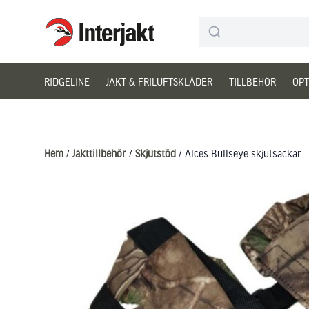
Interjakt SE
Hoppa till innehåll
RIDGELINE
JAKT & FRILUFTSKLÄDER
TILLBEHÖR
OPT
Hem
/
Jakttillbehör
/
Skjutstöd
/ Alces Bullseye skjutsäckar