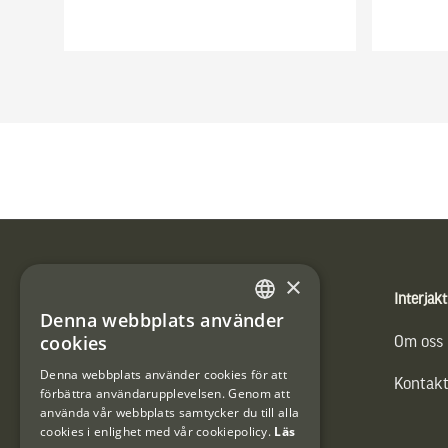
Sidfot
×
Produkter
Interjakt
Denna webbplats använder
SWEDISH
cookies
Vännäs Friluftbyxa
Om oss
DANISH
Denna webbplats använder cookies för att
Kontakt
förbättra användarupplevelsen. Genom att
använda vår webbplats samtycker du till alla
cookies i enlighet med vår cookiepolicy.
Läs