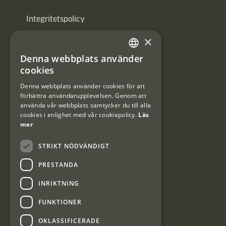
Integritetspolicy
×
Användarvillkor
Denna webbplats använder
#Interjaktfamily
SWEDISH
cookies
DANISH
Denna webbplats använder cookies för att
förbättra användarupplevelsen. Genom att
Kundklubb
använda vår webbplats samtycker du till alla
cookies i enlighet med vår cookiepolicy.
Läs
Information om kundklubben.
mer
STRIKT NÖDVÄNDIGT
PRESTANDA
INRIKTNING
Interjakt SE
FUNKTIONER
OKLASSIFICERADE
Interjakt Sweden AB, Årjäng