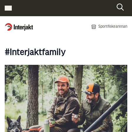
Interjakt SE
Sportfiskearenan
Hoppa till innehåll
#Interjaktfamily