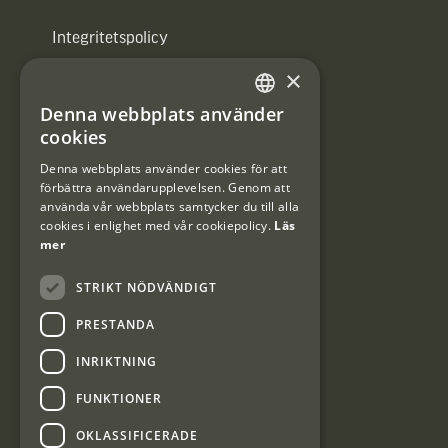
Integritetspolicy
×
Användarvillkor
Denna webbplats använder
#Interjaktfamily
SWEDISH
cookies
DANISH
Denna webbplats använder cookies för att
förbättra användarupplevelsen. Genom att
Kundklubb
använda vår webbplats samtycker du till alla
cookies i enlighet med vår cookiepolicy.
Läs
Information om kundklubben.
mer
STRIKT NÖDVÄNDIGT
PRESTANDA
INRIKTNING
Interjakt SE
FUNKTIONER
OKLASSIFICERADE
Interjakt Sweden AB, Årjäng