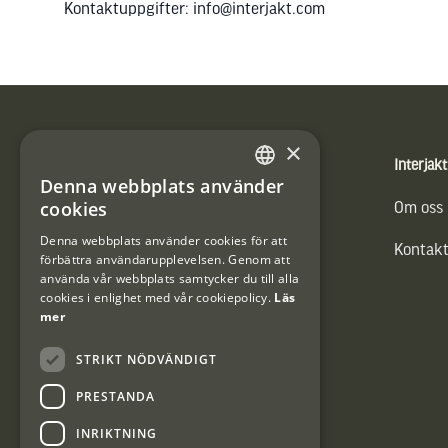
Kontaktuppgifter: info@interjakt.com
Sidfot
×
Produkter
Interjakt
Denna webbplats använder
SWEDISH
cookies
Vännäs Friluftbyxa
Om oss
DANISH
Denna webbplats använder cookies för att
Kontakt
förbättra användarupplevelsen. Genom att
använda vår webbplats samtycker du till alla
cookies i enlighet med vår cookiepolicy.
Läs
mer
STRIKT NÖDVÄNDIGT
PRESTANDA
INRIKTNING