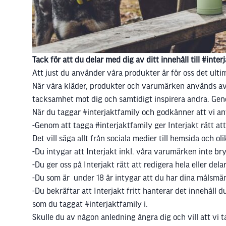
Tack för att du delar med dig av ditt innehåll till #inter
Att just du använder våra produkter är för oss det ultim
När våra kläder, produkter och varumärken används av rik
tacksamhet mot dig och samtidigt inspirera andra. Genom
När du taggar #interjaktfamily och godkänner att vi anvä
-Genom att tagga #interjaktfamily ger Interjakt rätt at
Det vill säga allt från sociala medier till hemsida och o
-Du intygar att Interjakt inkl. våra varumärken inte bry
-Du ger oss på Interjakt rätt att redigera hela eller del
-Du som är under 18 år intygar att du har dina målsm
-Du bekräftar att Interjakt fritt hanterar det innehåll 
som du taggat #interjaktfamily i.
Skulle du av någon anledning ångra dig och vill att vi tar