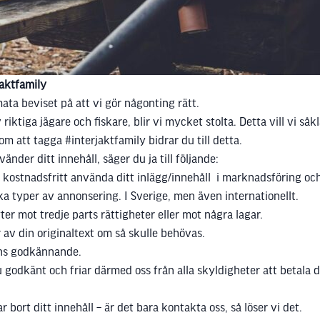
jaktfamily
ata beviset på att vi gör någonting rätt.
tiga jägare och fiskare, blir vi mycket stolta. Detta vill vi såkla
 att tagga #interjaktfamily bidrar du till detta.
nder ditt innehåll, säger du ja till följande:
t kostnadsfritt använda ditt inlägg/innehåll i marknadsföring och
lika typer av annonsering. I Sverige, men även internationellt.
ter mot tredje parts rättigheter eller mot några lagar.
ar av din originaltext om så skulle behövas.
äns godkännande.
du godkänt och friar därmed oss från alla skyldigheter att betala
 bort ditt innehåll – är det bara kontakta oss, så löser vi det.