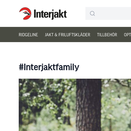
Interjakt SE
Hoppa till innehåll
RIDGELINE
JAKT & FRILUFTSKLÄDER
TILLBEHÖR
OPT
#Interjaktfamily