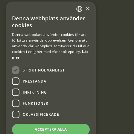
×
Integritetspolicy
Denna webbplats använder
SWEDISH
Användarvillkor
cookies
DANISH
Denna webbplats använder cookies för att
#Interjaktfamily
förbättra användarupplevelsen. Genom att
använda vår webbplats samtycker du till alla
cookies i enlighet med vår cookiepolicy.
Läs
mer
Kundklubb
STRIKT NÖDVÄNDIGT
Information om kundklubben.
PRESTANDA
INRIKTNING
FUNKTIONER
Interjakt SE
OKLASSIFICERADE
ACCEPTERA ALLA
Interjakt Sweden AB, Årjäng