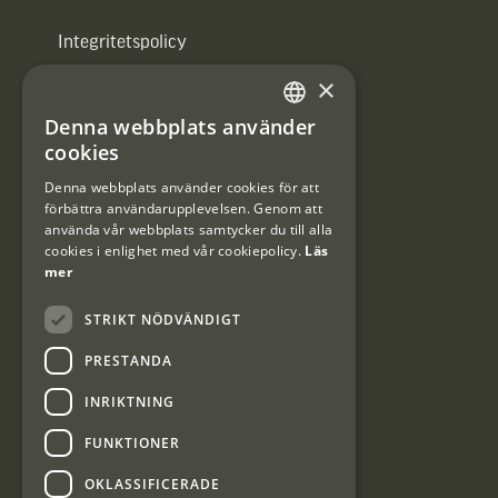
Integritetspolicy
×
Användarvillkor
Denna webbplats använder
#Interjaktfamily
SWEDISH
cookies
DANISH
Denna webbplats använder cookies för att
förbättra användarupplevelsen. Genom att
Kundklubb
använda vår webbplats samtycker du till alla
cookies i enlighet med vår cookiepolicy.
Läs
Information om kundklubben.
mer
STRIKT NÖDVÄNDIGT
PRESTANDA
INRIKTNING
Interjakt SE
FUNKTIONER
OKLASSIFICERADE
Interjakt Sweden AB, Årjäng