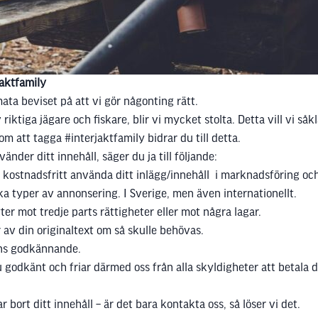
jaktfamily
ata beviset på att vi gör någonting rätt.
tiga jägare och fiskare, blir vi mycket stolta. Detta vill vi såkla
 att tagga #interjaktfamily bidrar du till detta.
nder ditt innehåll, säger du ja till följande:
t kostnadsfritt använda ditt inlägg/innehåll i marknadsföring och
lika typer av annonsering. I Sverige, men även internationellt.
ter mot tredje parts rättigheter eller mot några lagar.
ar av din originaltext om så skulle behövas.
äns godkännande.
du godkänt och friar därmed oss från alla skyldigheter att betala
 bort ditt innehåll – är det bara kontakta oss, så löser vi det.