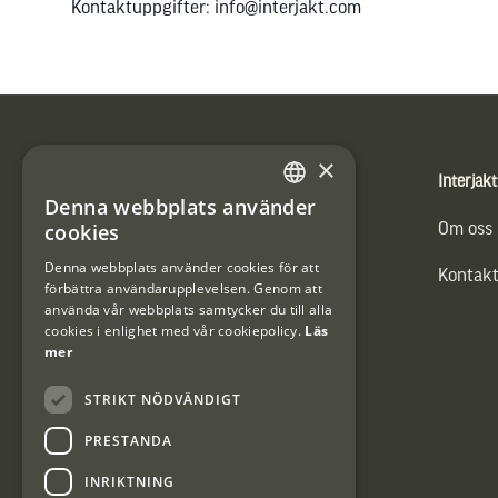
Kontaktuppgifter: info@interjakt.com
Sidfot
×
Produkter
Interjakt
Denna webbplats använder
SWEDISH
cookies
Vännäs Friluftbyxa
Om oss
DANISH
Denna webbplats använder cookies för att
Kontakt
förbättra användarupplevelsen. Genom att
använda vår webbplats samtycker du till alla
cookies i enlighet med vår cookiepolicy.
Läs
mer
STRIKT NÖDVÄNDIGT
PRESTANDA
INRIKTNING