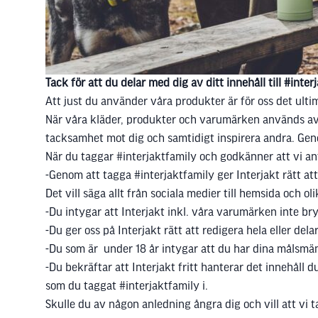
Tack för att du delar med dig av ditt innehåll till #inter
Att just du använder våra produkter är för oss det ultim
När våra kläder, produkter och varumärken används av rik
tacksamhet mot dig och samtidigt inspirera andra. Genom
När du taggar #interjaktfamily och godkänner att vi anvä
-Genom att tagga #interjaktfamily ger Interjakt rätt at
Det vill säga allt från sociala medier till hemsida och o
-Du intygar att Interjakt inkl. våra varumärken inte bry
-Du ger oss på Interjakt rätt att redigera hela eller del
-Du som är under 18 år intygar att du har dina målsm
-Du bekräftar att Interjakt fritt hanterar det innehåll 
som du taggat #interjaktfamily i.
Skulle du av någon anledning ångra dig och vill att vi tar