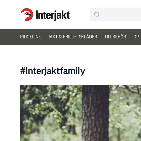
Interjakt SE
Hoppa till innehåll
RIDGELINE
JAKT & FRILUFTSKLÄDER
TILLBEHÖR
OPT
#Interjaktfamily