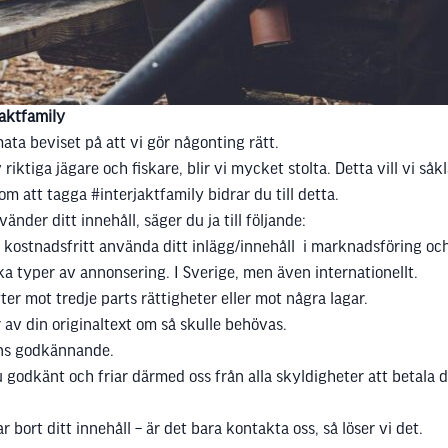
jaktfamily
ata beviset på att vi gör någonting rätt.
tiga jägare och fiskare, blir vi mycket stolta. Detta vill vi såkla
 att tagga #interjaktfamily bidrar du till detta.
nder ditt innehåll, säger du ja till följande:
t kostnadsfritt använda ditt inlägg/innehåll i marknadsföring och
lika typer av annonsering. I Sverige, men även internationellt.
ter mot tredje parts rättigheter eller mot några lagar.
ar av din originaltext om så skulle behövas.
äns godkännande.
du godkänt och friar därmed oss från alla skyldigheter att betala
 bort ditt innehåll – är det bara kontakta oss, så löser vi det.