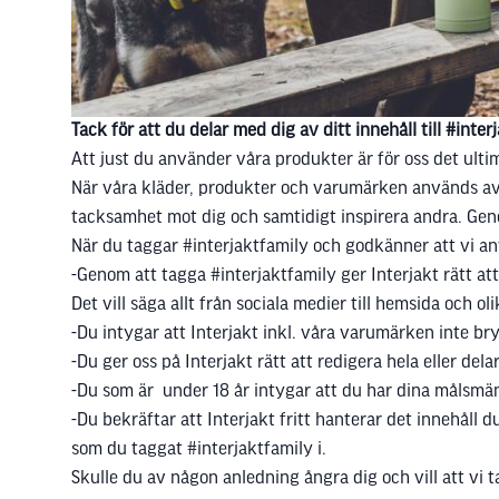
Tack för att du delar med dig av ditt innehåll till #inter
Att just du använder våra produkter är för oss det ultim
När våra kläder, produkter och varumärken används av rik
tacksamhet mot dig och samtidigt inspirera andra. Genom
När du taggar #interjaktfamily och godkänner att vi anvä
-Genom att tagga #interjaktfamily ger Interjakt rätt at
Det vill säga allt från sociala medier till hemsida och o
-Du intygar att Interjakt inkl. våra varumärken inte bry
-Du ger oss på Interjakt rätt att redigera hela eller del
-Du som är under 18 år intygar att du har dina målsm
-Du bekräftar att Interjakt fritt hanterar det innehåll 
som du taggat #interjaktfamily i.
Skulle du av någon anledning ångra dig och vill att vi tar