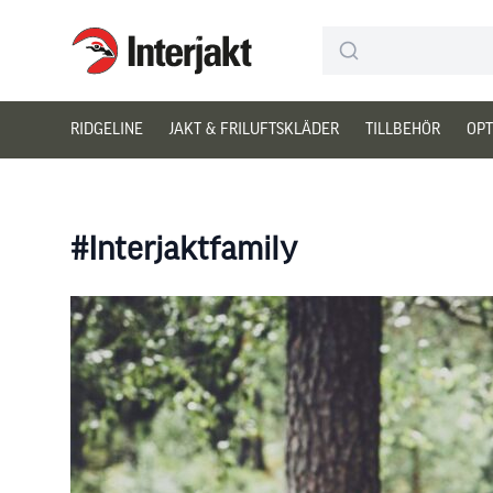
Interjakt SE
Hoppa till innehåll
RIDGELINE
JAKT & FRILUFTSKLÄDER
TILLBEHÖR
OPT
#Interjaktfamily