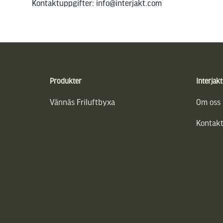
Kontaktuppgifter: info@interjakt.com
Sidfot
Produkter
Interjakt
Vännäs Friluftbyxa
Om oss
Kontakt