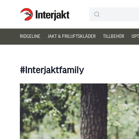
Interjakt SE
Hoppa till innehåll
RIDGELINE
JAKT & FRILUFTSKLÄDER
TILLBEHÖR
OPT
#Interjaktfamily