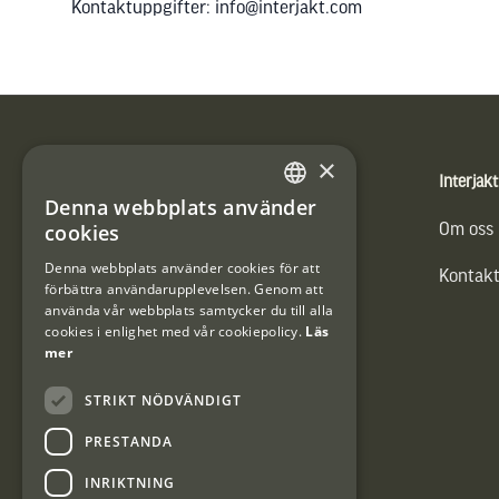
Kontaktuppgifter: info@interjakt.com
Sidfot
×
Produkter
Interjakt
Denna webbplats använder
SWEDISH
cookies
Vännäs Friluftbyxa
Om oss
DANISH
Denna webbplats använder cookies för att
Kontakt
förbättra användarupplevelsen. Genom att
använda vår webbplats samtycker du till alla
cookies i enlighet med vår cookiepolicy.
Läs
mer
STRIKT NÖDVÄNDIGT
PRESTANDA
INRIKTNING