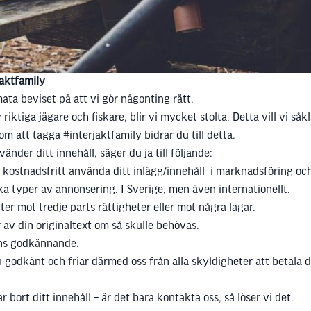
jaktfamily
ata beviset på att vi gör någonting rätt.
tiga jägare och fiskare, blir vi mycket stolta. Detta vill vi såkla
 att tagga #interjaktfamily bidrar du till detta.
nder ditt innehåll, säger du ja till följande:
t kostnadsfritt använda ditt inlägg/innehåll i marknadsföring och
lika typer av annonsering. I Sverige, men även internationellt.
ter mot tredje parts rättigheter eller mot några lagar.
ar av din originaltext om så skulle behövas.
äns godkännande.
du godkänt och friar därmed oss från alla skyldigheter att betala
 bort ditt innehåll – är det bara kontakta oss, så löser vi det.