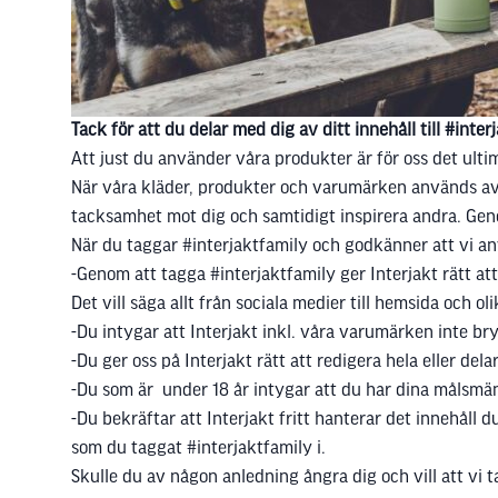
Tack för att du delar med dig av ditt innehåll till #inter
Att just du använder våra produkter är för oss det ultim
När våra kläder, produkter och varumärken används av rik
tacksamhet mot dig och samtidigt inspirera andra. Genom
När du taggar #interjaktfamily och godkänner att vi anvä
-Genom att tagga #interjaktfamily ger Interjakt rätt at
Det vill säga allt från sociala medier till hemsida och o
-Du intygar att Interjakt inkl. våra varumärken inte bry
-Du ger oss på Interjakt rätt att redigera hela eller del
-Du som är under 18 år intygar att du har dina målsm
-Du bekräftar att Interjakt fritt hanterar det innehåll 
som du taggat #interjaktfamily i.
Skulle du av någon anledning ångra dig och vill att vi tar