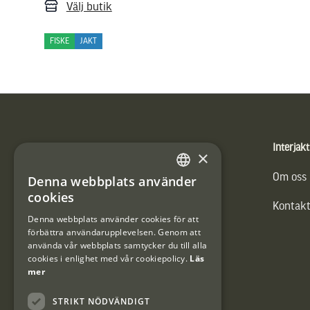
Välj butik
FISKE
JAKT
Sidfot
Produkter
Interjakt
×
Vännäs Friluftbyxa
Om oss
Denna webbplats använder
SWEDISH
cookies
Kontakt
DANISH
Denna webbplats använder cookies för att
förbättra användarupplevelsen. Genom att
använda vår webbplats samtycker du till alla
cookies i enlighet med vår cookiepolicy.
Läs
mer
STRIKT NÖDVÄNDIGT