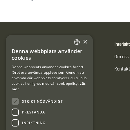
Sidfot
×
Produkter
Interjakt
Denna webbplats använder
SWEDISH
cookies
Vännäs Friluftbyxa
Om oss
DANISH
Denna webbplats använder cookies för att
Kontakt
förbättra användarupplevelsen. Genom att
använda vår webbplats samtycker du till alla
cookies i enlighet med vår cookiepolicy.
Läs
mer
STRIKT NÖDVÄNDIGT
PRESTANDA
INRIKTNING