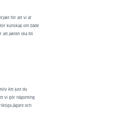
rjakt för att vi är
 stor kunskap om både
 att jakten ska bli
mily Att just du
tt vi gör någonting
iktiga jägare och