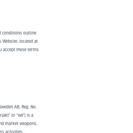
 conditions outline
s Website, located at
ou accept these terms
 Sweden AB, Reg. No.
akt” or “we”) is a
and market weapons,
 activities...