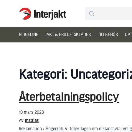
Interjakt SE
Hoppa till innehåll
RIDGELINE
JAKT & FRILUFTSKLÄDER
TILLBEHÖR
OPT
Kategori:
Uncategori
Återbetalningspolicy
10 mars 2023
Av
mattias
Reklamation / Ångerrätt Vi följer lagen om distansavtal enl