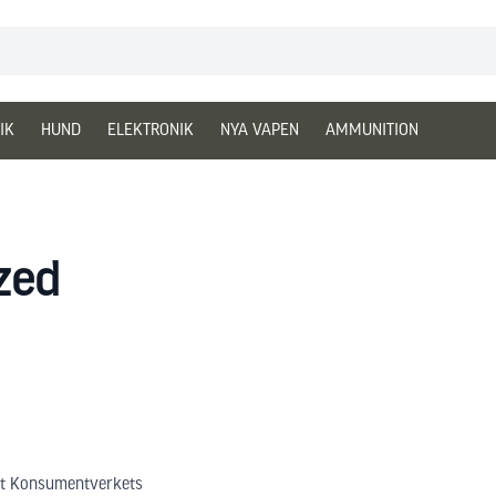
IK
HUND
ELEKTRONIK
NYA VAPEN
AMMUNITION
zed
igt Konsumentverkets