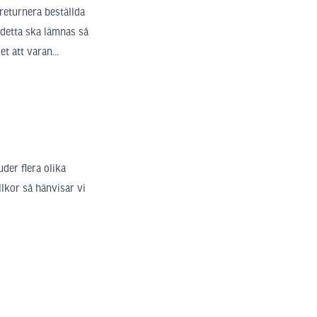
returnera beställda
 detta ska lämnas så
t att varan...
der flera olika
llkor så hänvisar vi