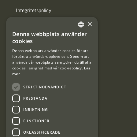
Integritetspolicy
×
Användarvillkor
Denna webbplats använder
#Interjaktfamily
SWEDISH
cookies
DANISH
Denna webbplats använder cookies för att
förbättra användarupplevelsen. Genom att
Kundklubb
använda vår webbplats samtycker du till alla
cookies i enlighet med vår cookiepolicy.
Läs
Information om kundklubben.
mer
STRIKT NÖDVÄNDIGT
PRESTANDA
INRIKTNING
Interjakt SE
FUNKTIONER
OKLASSIFICERADE
Interjakt Sweden AB, Årjäng