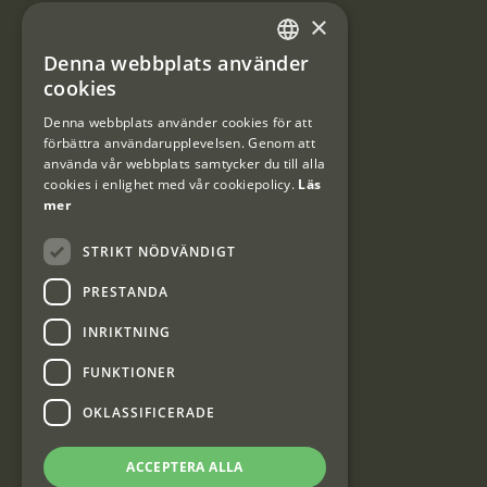
×
Integritetspolicy
Denna webbplats använder
SWEDISH
Användarvillkor
cookies
DANISH
Denna webbplats använder cookies för att
#Interjaktfamily
förbättra användarupplevelsen. Genom att
använda vår webbplats samtycker du till alla
cookies i enlighet med vår cookiepolicy.
Läs
mer
Kundklubb
STRIKT NÖDVÄNDIGT
Information om kundklubben.
PRESTANDA
INRIKTNING
FUNKTIONER
Interjakt SE
OKLASSIFICERADE
ACCEPTERA ALLA
Interjakt Sweden AB, Årjäng