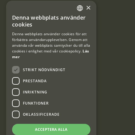
×
Integritetspolicy
Denna webbplats använder
SWEDISH
cookies
Användarvillkor
DANISH
Denna webbplats använder cookies för att
#Interjaktfamily
förbättra användarupplevelsen. Genom att
använda vår webbplats samtycker du till alla
cookies i enlighet med vår cookiepolicy.
Läs
mer
Kundklubb
STRIKT NÖDVÄNDIGT
Information om kundklubben.
PRESTANDA
INRIKTNING
FUNKTIONER
OKLASSIFICERADE
Interjakt SE
ACCEPTERA ALLA
Interjakt Sweden AB, Årjäng