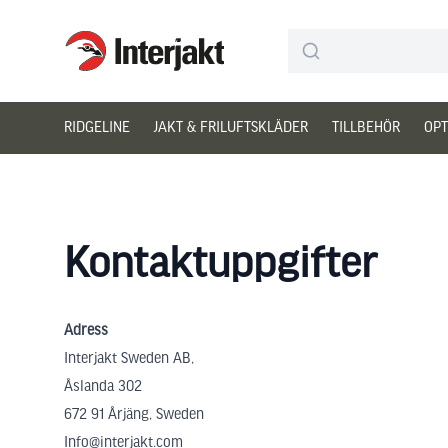
Interjakt SE
Hoppa till innehåll
RIDGELINE
JAKT & FRILUFTSKLÄDER
TILLBEHÖR
OPT
Kontaktuppgifter
Adress
Interjakt Sweden AB,
Åslanda 302
672 91 Årjäng, Sweden
Info@interjakt.com