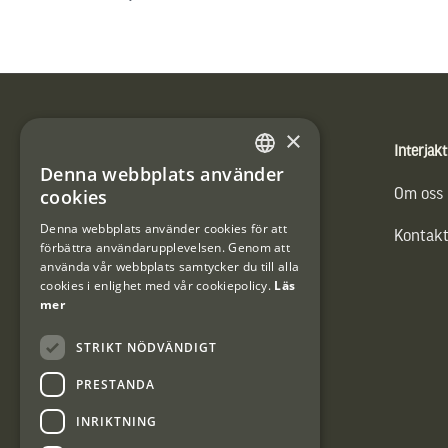
Sidfot
×
Produkter
Interjakt
Denna webbplats använder
SWEDISH
cookies
Vännäs Friluftbyxa
Om oss
DANISH
Denna webbplats använder cookies för att
Kontakt
förbättra användarupplevelsen. Genom att
använda vår webbplats samtycker du till alla
cookies i enlighet med vår cookiepolicy.
Läs
mer
STRIKT NÖDVÄNDIGT
PRESTANDA
INRIKTNING