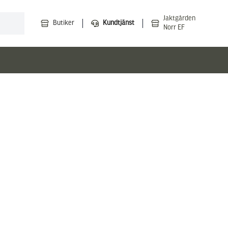
Jaktgården
Butiker
Kundtjänst
Norr EF