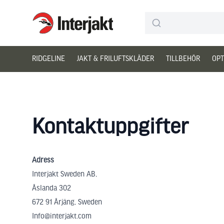
Interjakt SE
Hoppa till innehåll
RIDGELINE
JAKT & FRILUFTSKLÄDER
TILLBEHÖR
OPT
Kontaktuppgifter
Adress
Interjakt Sweden AB,
Åslanda 302
672 91 Årjäng, Sweden
Info@interjakt.com