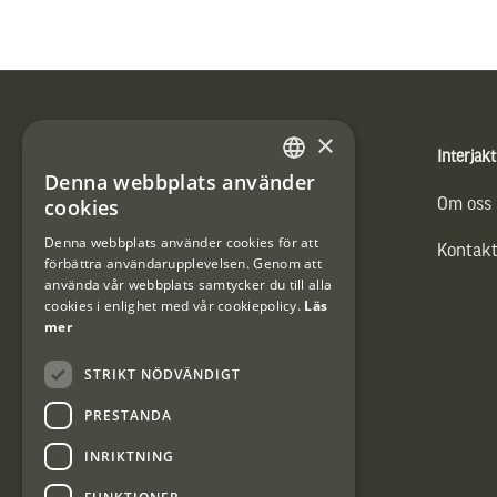
Sidfot
×
Produkter
Interjakt
Denna webbplats använder
SWEDISH
cookies
Vännäs Friluftbyxa
Om oss
DANISH
Denna webbplats använder cookies för att
Kontakt
förbättra användarupplevelsen. Genom att
använda vår webbplats samtycker du till alla
cookies i enlighet med vår cookiepolicy.
Läs
mer
STRIKT NÖDVÄNDIGT
PRESTANDA
INRIKTNING