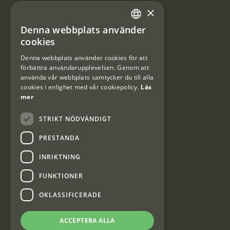
×
Integritetspolicy
Denna webbplats använder
SWEDISH
Användarvillkor
cookies
DANISH
Denna webbplats använder cookies för att
#Interjaktfamily
förbättra användarupplevelsen. Genom att
använda vår webbplats samtycker du till alla
cookies i enlighet med vår cookiepolicy.
Läs
mer
Kundklubb
STRIKT NÖDVÄNDIGT
Information om kundklubben.
PRESTANDA
INRIKTNING
FUNKTIONER
Interjakt SE
OKLASSIFICERADE
ACCEPTERA ALLA
Interjakt Sweden AB, Årjäng