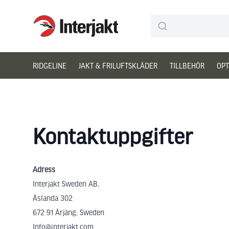
Interjakt SE
Hoppa till innehåll
RIDGELINE
JAKT & FRILUFTSKLÄDER
TILLBEHÖR
OPT
Kontaktuppgifter
Adress
Interjakt Sweden AB,
Åslanda 302
672 91 Årjäng, Sweden
Info@interjakt.com