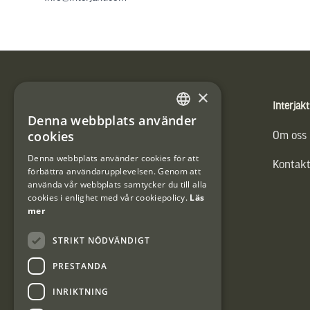
Sidfot
×
Produkter
Interjakt
Denna webbplats använder
SWEDISH
cookies
Vännäs Friluftbyxa
Om oss
DANISH
Denna webbplats använder cookies för att
Kontakt
förbättra användarupplevelsen. Genom att
använda vår webbplats samtycker du till alla
cookies i enlighet med vår cookiepolicy.
Läs
mer
STRIKT NÖDVÄNDIGT
PRESTANDA
INRIKTNING