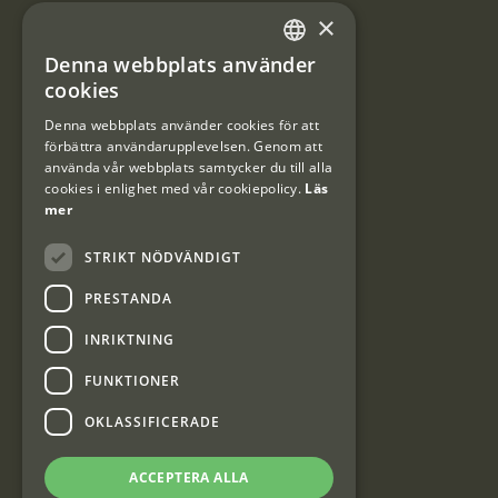
×
Integritetspolicy
Denna webbplats använder
SWEDISH
Användarvillkor
cookies
DANISH
Denna webbplats använder cookies för att
#Interjaktfamily
förbättra användarupplevelsen. Genom att
använda vår webbplats samtycker du till alla
cookies i enlighet med vår cookiepolicy.
Läs
mer
Kundklubb
STRIKT NÖDVÄNDIGT
Information om kundklubben.
PRESTANDA
INRIKTNING
FUNKTIONER
Interjakt SE
OKLASSIFICERADE
ACCEPTERA ALLA
Interjakt Sweden AB, Årjäng