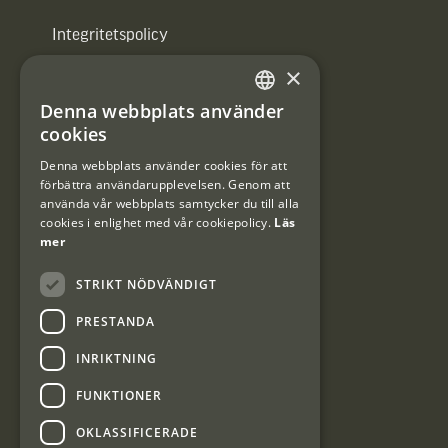
Integritetspolicy
×
Användarvillkor
Denna webbplats använder
#Interjaktfamily
SWEDISH
cookies
DANISH
Denna webbplats använder cookies för att
förbättra användarupplevelsen. Genom att
Kundklubb
använda vår webbplats samtycker du till alla
cookies i enlighet med vår cookiepolicy.
Läs
Information om kundklubben.
mer
STRIKT NÖDVÄNDIGT
PRESTANDA
INRIKTNING
Interjakt SE
FUNKTIONER
OKLASSIFICERADE
Interjakt Sweden AB, Årjäng