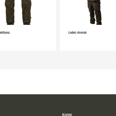
aktbyxa
Loden Anorak
Konto