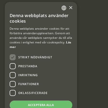
×
Användarvillkor
Denna webbplats använder
#Interjaktfamily
SWEDISH
cookies
DANISH
Denna webbplats använder cookies för att
förbättra användarupplevelsen. Genom att
Kundklubb
använda vår webbplats samtycker du till alla
cookies i enlighet med vår cookiepolicy.
Läs
Information om kundklubben.
mer
STRIKT NÖDVÄNDIGT
PRESTANDA
INRIKTNING
Interjakt SE
FUNKTIONER
OKLASSIFICERADE
Interjakt Sweden AB, Årjäng
Org: 553222-3915
ACCEPTERA ALLA