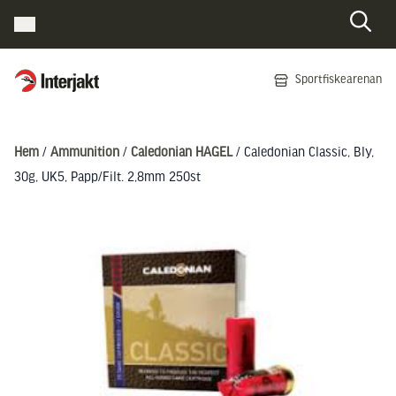
Interjakt SE
Sportfiskearenan
Hoppa till innehåll
Hem
/
Ammunition
/
Caledonian HAGEL
/ Caledonian Classic, Bly,
30g, UK5, Papp/Filt. 2,8mm 250st