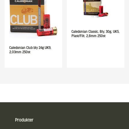
Caledonian Classic, Bly, 30g, UK5,
Plast/Filt. 2,8mm 250st
Caledonian Club bly 24g UK9,
2,03mm 250st
Sidfot
Produkter