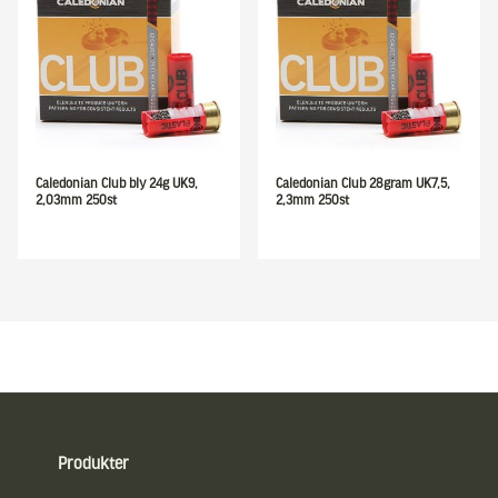
Caledonian Club bly 24g UK9,
Caledonian Club 28gram UK7,5,
2,03mm 250st
2,3mm 250st
Sidfot
Produkter