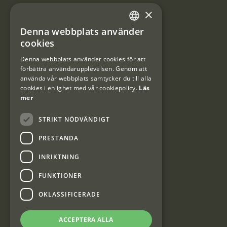
×
Användarvillkor
Denna webbplats använder
#Interjaktfamily
SWEDISH
cookies
DANISH
Denna webbplats använder cookies för att
förbättra användarupplevelsen. Genom att
Kundklubb
använda vår webbplats samtycker du till alla
cookies i enlighet med vår cookiepolicy.
Läs
Information om kundklubben.
mer
STRIKT NÖDVÄNDIGT
PRESTANDA
INRIKTNING
Interjakt SE
FUNKTIONER
OKLASSIFICERADE
Interjakt Sweden AB, Årjäng
Org: 553222-3915
ACCEPTERA ALLA