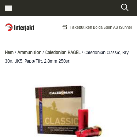
Interjakt SE
Fiskebutiken Böjda Spön AB (Sunne)
Hoppa till innehåll
Hem
/
Ammunition
/
Caledonian HAGEL
/ Caledonian Classic, Bly,
30g, UK5, Papp/Filt. 2,8mm 250st