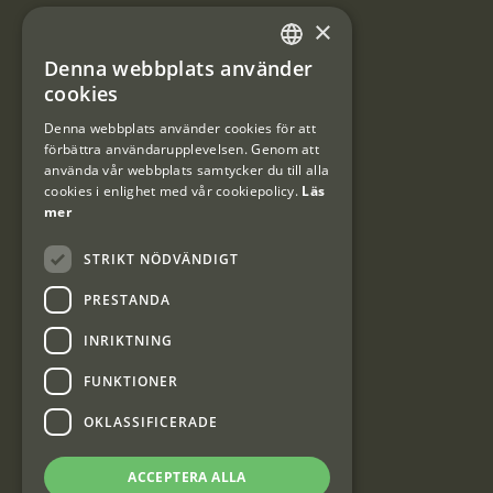
×
Användarvillkor
Denna webbplats använder
#Interjaktfamily
SWEDISH
cookies
DANISH
Denna webbplats använder cookies för att
förbättra användarupplevelsen. Genom att
Kundklubb
använda vår webbplats samtycker du till alla
cookies i enlighet med vår cookiepolicy.
Läs
Information om kundklubben.
mer
STRIKT NÖDVÄNDIGT
PRESTANDA
INRIKTNING
Interjakt SE
FUNKTIONER
OKLASSIFICERADE
Interjakt Sweden AB, Årjäng
Org: 553222-3915
ACCEPTERA ALLA