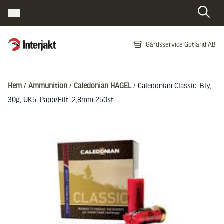
Interjakt SE
Gårdsservice Gotland AB
Hoppa till innehåll
Hem
/
Ammunition
/
Caledonian HAGEL
/ Caledonian Classic, Bly,
30g, UK5, Papp/Filt. 2,8mm 250st