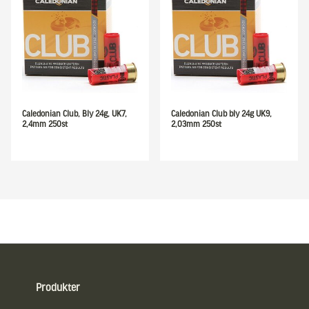
Caledonian Club, Bly 24g, UK7,
Caledonian Club bly 24g UK9,
2,4mm 250st
2,03mm 250st
Sidfot
Produkter