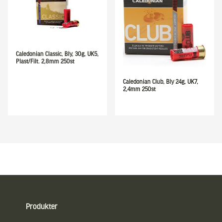
Caledonian Classic, Bly, 30g, UK5,
Plast/Filt. 2,8mm 250st
Caledonian Club, Bly 24g, UK7,
2,4mm 250st
Sidfot
Produkter