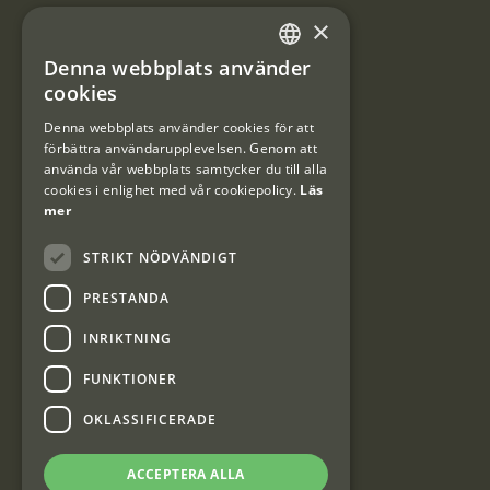
×
Användarvillkor
Denna webbplats använder
#Interjaktfamily
SWEDISH
cookies
DANISH
Denna webbplats använder cookies för att
förbättra användarupplevelsen. Genom att
Kundklubb
använda vår webbplats samtycker du till alla
cookies i enlighet med vår cookiepolicy.
Läs
Information om kundklubben.
mer
STRIKT NÖDVÄNDIGT
PRESTANDA
INRIKTNING
Interjakt SE
FUNKTIONER
OKLASSIFICERADE
Interjakt Sweden AB, Årjäng
Org: 553222-3915
ACCEPTERA ALLA