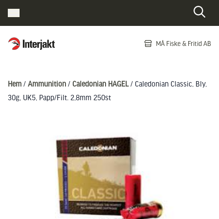
Interjakt SE
MÅ Fiske & Fritid AB
Hoppa till innehåll
Hem
/
Ammunition
/
Caledonian HAGEL
/ Caledonian Classic, Bly,
30g, UK5, Papp/Filt. 2,8mm 250st