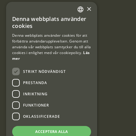
×
Användarvillkor
Denna webbplats använder
#Interjaktfamily
SWEDISH
cookies
DANISH
Denna webbplats använder cookies för att
förbättra användarupplevelsen. Genom att
Kundklubb
använda vår webbplats samtycker du till alla
cookies i enlighet med vår cookiepolicy.
Läs
Information om kundklubben.
mer
STRIKT NÖDVÄNDIGT
PRESTANDA
INRIKTNING
Interjakt SE
FUNKTIONER
OKLASSIFICERADE
Interjakt Sweden AB, Årjäng
Org: 553222-3915
ACCEPTERA ALLA