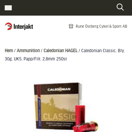
Interjakt SE
Rune Östberg Cykel & Sport AB
Hoppa till innehåll
Hem
/
Ammunition
/
Caledonian HAGEL
/ Caledonian Classic, Bly,
30g, UK5, Papp/Filt. 2,8mm 250st