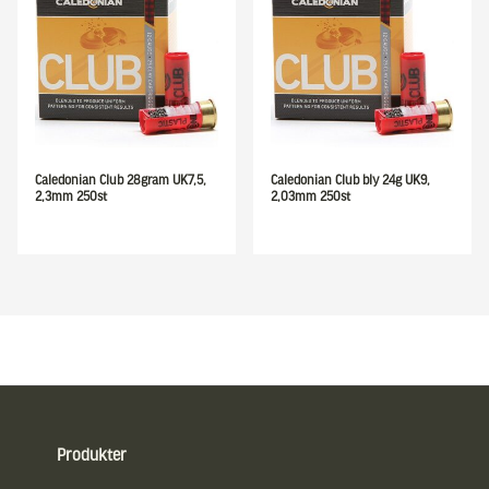
Caledonian Club 28gram UK7,5,
Caledonian Club bly 24g UK9,
2,3mm 250st
2,03mm 250st
Sidfot
Produkter