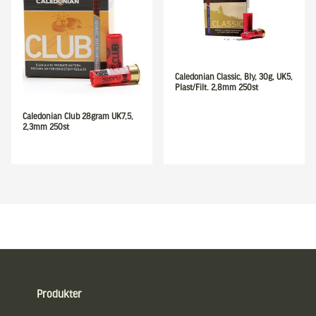
Caledonian Classic, Bly, 30g, UK5,
Plast/Filt. 2,8mm 250st
Caledonian Club 28gram UK7,5,
2,3mm 250st
Sidfot
Produkter