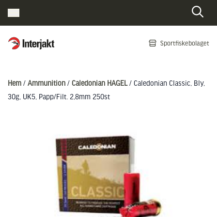
Interjakt SE
Sportfiskebolaget
Hoppa till innehåll
Hem
/
Ammunition
/
Caledonian HAGEL
/ Caledonian Classic, Bly,
30g, UK5, Papp/Filt. 2,8mm 250st