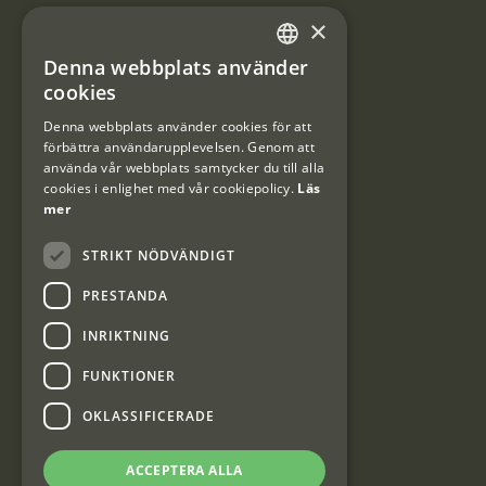
×
Användarvillkor
Denna webbplats använder
#Interjaktfamily
SWEDISH
cookies
DANISH
Denna webbplats använder cookies för att
förbättra användarupplevelsen. Genom att
Kundklubb
använda vår webbplats samtycker du till alla
cookies i enlighet med vår cookiepolicy.
Läs
Information om kundklubben.
mer
STRIKT NÖDVÄNDIGT
PRESTANDA
INRIKTNING
Interjakt SE
FUNKTIONER
OKLASSIFICERADE
Interjakt Sweden AB, Årjäng
Org: 553222-3915
ACCEPTERA ALLA