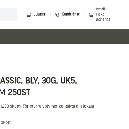
Vestlis
Butiker
Kundtjänst
Fiske
Borlänge
SSIC, BLY, 30G, UK5,
MM 250ST
r (250 skott). För större volymer kontakta din lokala
 skott.