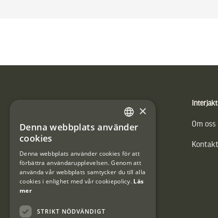
Sidfot
Produkter
Interjakt
×
Vännäs Friluftbyxa
Om oss
Denna webbplats använder
SWEDISH
cookies
Kontakt
DANISH
Denna webbplats använder cookies för att
förbättra användarupplevelsen. Genom att
använda vår webbplats samtycker du till alla
cookies i enlighet med vår cookiepolicy.
Läs
mer
STRIKT NÖDVÄNDIGT