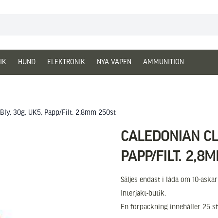
IK
HUND
ELEKTRONIK
NYA VAPEN
AMMUNITION
 Bly, 30g, UK5, Papp/Filt. 2,8mm 250st
CALEDONIAN CLA
PAPP/FILT. 2,8
Säljes endast i låda om 10-aska
Interjakt-butik.
En förpackning innehåller 25 st