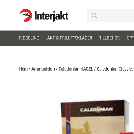
Interjakt SE
Hoppa till innehåll
RIDGELINE
JAKT & FRILUFTSKLÄDER
TILLBEHÖR
OPT
Hem
/
Ammunition
/
Caledonian HAGEL
/ Caledonian Classic,