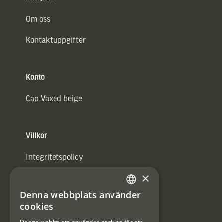
Om oss
Kontaktuppgifter
Konto
Cap Vaxed beige
Villkor
Integritetspolicy
×
Användarvillkor
Denna webbplats använder
#Interjaktfamily
SWEDISH
cookies
DANISH
Denna webbplats använder cookies för att