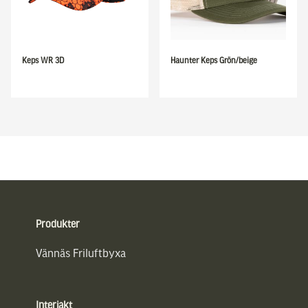
Keps WR 3D
Haunter Keps Grön/beige
Sidfot
Produkter
Vännäs Friluftbyxa
Interjakt