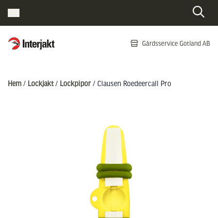
Interjakt SE
Gårdsservice Gotland AB
Hoppa till innehåll
Hem
/
Lockjakt
/
Lockpipor
/ Clausen Roedeercall Pro