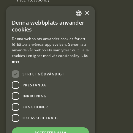
×
Användarvillkor
Denna webbplats använder
#Interjaktfamily
SWEDISH
cookies
DANISH
Denna webbplats använder cookies för att
förbättra användarupplevelsen. Genom att
Kundklubb
använda vår webbplats samtycker du till alla
cookies i enlighet med vår cookiepolicy.
Läs
Information om kundklubben.
mer
STRIKT NÖDVÄNDIGT
PRESTANDA
INRIKTNING
Interjakt SE
FUNKTIONER
OKLASSIFICERADE
Interjakt Sweden AB, Årjäng
Org: 553222-3915
ACCEPTERA ALLA