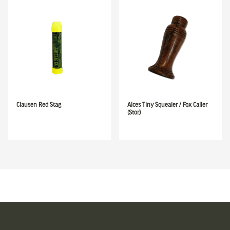
Clausen Red Stag
Alces Tiny Squealer / Fox Caller
(Stor)
Sidfot