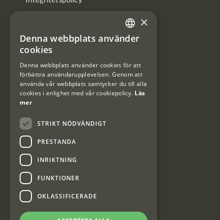
Integritetspolicy
×
Användarvillkor
Denna webbplats använder
#Interjaktfamily
SWEDISH
cookies
DANISH
Denna webbplats använder cookies för att
förbättra användarupplevelsen. Genom att
Kundklubb
använda vår webbplats samtycker du till alla
cookies i enlighet med vår cookiepolicy.
Läs
Information om kundklubben.
mer
STRIKT NÖDVÄNDIGT
PRESTANDA
INRIKTNING
Interjakt SE
FUNKTIONER
OKLASSIFICERADE
Interjakt Sweden AB, Årjäng
Org: 553222-3915