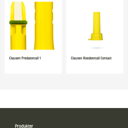
Clausen Predatorcall 1
Clausen Roedeercall Contact
Sidfot
Produkter