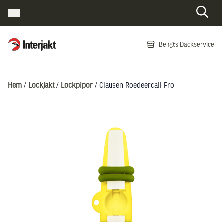
Interjakt SE
Bengts Däckservice
Hoppa till innehåll
Hem
/
Lockjakt
/
Lockpipor
/ Clausen Roedeercall Pro