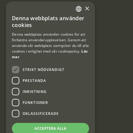
×
Användarvillkor
Denna webbplats använder
#Interjaktfamily
SWEDISH
cookies
DANISH
Denna webbplats använder cookies för att
förbättra användarupplevelsen. Genom att
Kundklubb
använda vår webbplats samtycker du till alla
cookies i enlighet med vår cookiepolicy.
Läs
Information om kundklubben.
mer
STRIKT NÖDVÄNDIGT
PRESTANDA
INRIKTNING
Interjakt SE
FUNKTIONER
OKLASSIFICERADE
Interjakt Sweden AB, Årjäng
Org: 553222-3915
ACCEPTERA ALLA