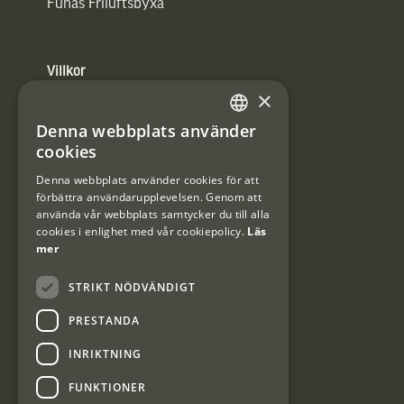
Funäs Friluftsbyxa
Villkor
×
Integritetspolicy
Denna webbplats använder
SWEDISH
Användarvillkor
cookies
DANISH
Denna webbplats använder cookies för att
#Interjaktfamily
förbättra användarupplevelsen. Genom att
använda vår webbplats samtycker du till alla
cookies i enlighet med vår cookiepolicy.
Läs
mer
Kundklubb
STRIKT NÖDVÄNDIGT
Information om kundklubben.
PRESTANDA
INRIKTNING
FUNKTIONER