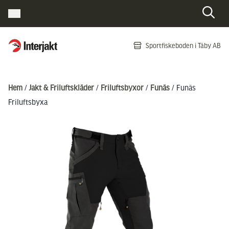
Interjakt SE
Sportfiskeboden i Täby AB
Hoppa till innehåll
Hem
/
Jakt & Friluftskläder
/
Friluftsbyxor
/
Funäs
/ Funäs
Friluftsbyxa