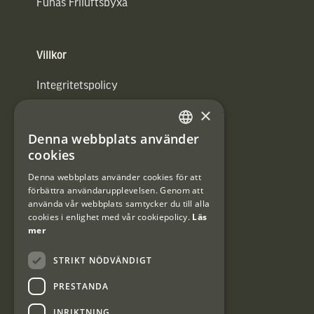
Funäs Friluftsbyxa
Villkor
Integritetspolicy
×
Användarvillkor
Denna webbplats använder
#Interjaktfamily
SWEDISH
cookies
DANISH
Denna webbplats använder cookies för att
förbättra användarupplevelsen. Genom att
Kundklubb
använda vår webbplats samtycker du till alla
cookies i enlighet med vår cookiepolicy.
Läs
Information om kundklubben.
mer
STRIKT NÖDVÄNDIGT
PRESTANDA
INRIKTNING