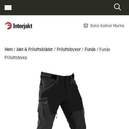
Interjakt SE
Baltic Kalmar Marina
Hoppa till innehåll
Hem
/
Jakt & Friluftskläder
/
Friluftsbyxor
/
Funäs
/ Funäs
Friluftsbyxa