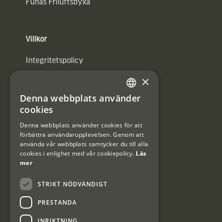
Funäs Friluftsbyxa
Villkor
Integritetspolicy
×
Användarvillkor
Denna webbplats använder
#Interjaktfamily
SWEDISH
cookies
DANISH
Denna webbplats använder cookies för att
förbättra användarupplevelsen. Genom att
Kundklubb
använda vår webbplats samtycker du till alla
cookies i enlighet med vår cookiepolicy.
Läs
Information om kundklubben.
mer
STRIKT NÖDVÄNDIGT
PRESTANDA
INRIKTNING