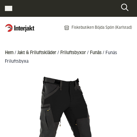
Interjakt SE
Fiskebutiken Böjda Spön (Karlstad)
Hoppa till innehåll
Hem
/
Jakt & Friluftskläder
/
Friluftsbyxor
/
Funäs
/ Funäs
Friluftsbyxa