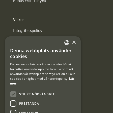
Funäs Friluftsbyxa
Villkor
Integritetspolicy
×
Användarvillkor
Denna webbplats använder
#Interjaktfamily
SWEDISH
cookies
DANISH
Denna webbplats använder cookies för att
förbättra användarupplevelsen. Genom att
Kundklubb
använda vår webbplats samtycker du till alla
cookies i enlighet med vår cookiepolicy.
Läs
Information om kundklubben.
mer
STRIKT NÖDVÄNDIGT
PRESTANDA
INRIKTNING