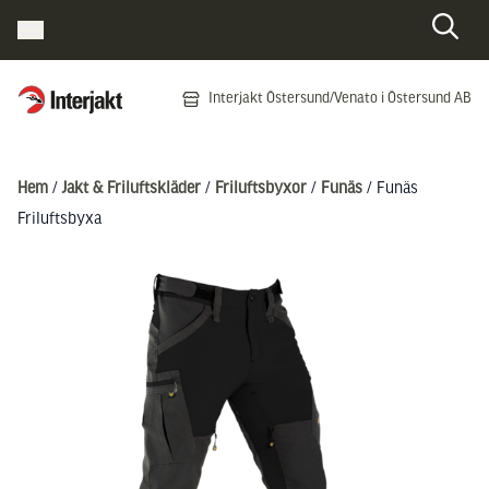
Interjakt SE
Interjakt Östersund/Venato i Östersund AB
Hoppa till innehåll
Hem
/
Jakt & Friluftskläder
/
Friluftsbyxor
/
Funäs
/ Funäs
Friluftsbyxa