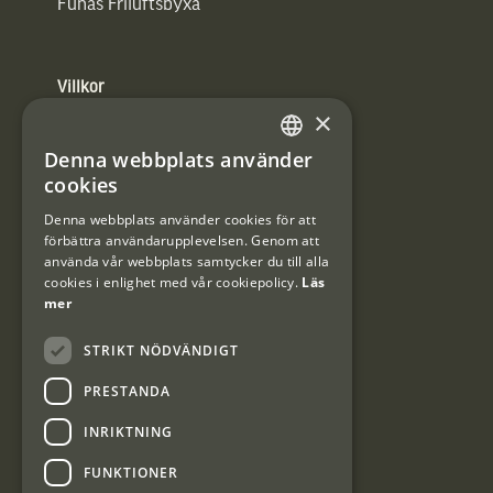
Funäs Friluftsbyxa
Villkor
×
Integritetspolicy
Denna webbplats använder
SWEDISH
cookies
Användarvillkor
DANISH
Denna webbplats använder cookies för att
#Interjaktfamily
förbättra användarupplevelsen. Genom att
använda vår webbplats samtycker du till alla
cookies i enlighet med vår cookiepolicy.
Läs
mer
Kundklubb
STRIKT NÖDVÄNDIGT
Information om kundklubben.
PRESTANDA
INRIKTNING
FUNKTIONER