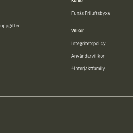
Konto
Funäs Friluftsbyxa
uppgifter
Villkor
Integritetspolicy
Användarvillkor
#Interjaktfamily