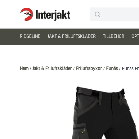
Interjakt SE
Hoppa till innehåll
RIDGELINE
JAKT & FRILUFTSKLÄDER
TILLBEHÖR
OPT
Hem
/
Jakt & Friluftskläder
/
Friluftsbyxor
/
Funäs
/ Funäs Fr