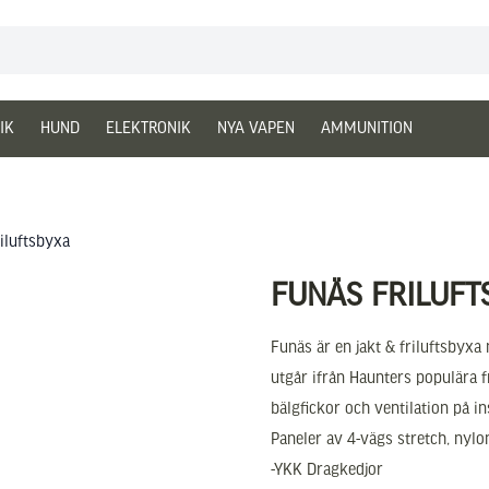
IK
HUND
ELEKTRONIK
NYA VAPEN
AMMUNITION
iluftsbyxa
FUNÄS FRILUFT
Funäs är en jakt & friluftsby
utgår ifrån Haunters populära 
bälgfickor och ventilation på in
Paneler av 4-vägs stretch, nyl
-YKK Dragkedjor