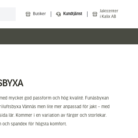
Jaktcenter
Butiker
Kundtjänst
i Kalix AB
SBYXA
xa med mycket god passform och hög kvalité. Funäsbyxan
friluftsbyxa Vännäs men lite mer anpassad för jakt – med
sida lår. Kommer i en variation av färger och storlekar.
on och spandex för högsta komfort.