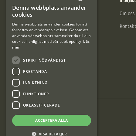
Produkter
Interjakt
Denna webbplats använder
SWEDISH
cookies
Vännäs Friluftbyxa
Om oss
DANISH
Denna webbplats använder cookies för att
Kontakt
förbättra användarupplevelsen. Genom att
använda vår webbplats samtycker du till alla
cookies i enlighet med vår cookiepolicy.
Läs
mer
STRIKT NÖDVÄNDIGT
PRESTANDA
INRIKTNING
FUNKTIONER
OKLASSIFICERADE
Interjakt SE
ACCEPTERA ALLA
Interjakt Sweden AB, Årjäng
VISA DETALJER