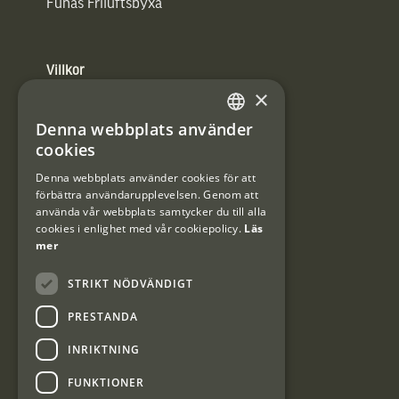
Funäs Friluftsbyxa
Villkor
×
Integritetspolicy
Denna webbplats använder
SWEDISH
cookies
Användarvillkor
DANISH
Denna webbplats använder cookies för att
#Interjaktfamily
förbättra användarupplevelsen. Genom att
använda vår webbplats samtycker du till alla
cookies i enlighet med vår cookiepolicy.
Läs
mer
Kundklubb
STRIKT NÖDVÄNDIGT
Information om kundklubben.
PRESTANDA
INRIKTNING
FUNKTIONER