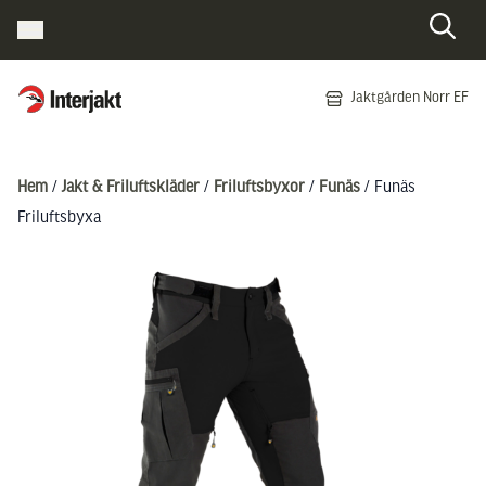
Interjakt SE
Jaktgården Norr EF
Hoppa till innehåll
Hem
/
Jakt & Friluftskläder
/
Friluftsbyxor
/
Funäs
/ Funäs
Friluftsbyxa